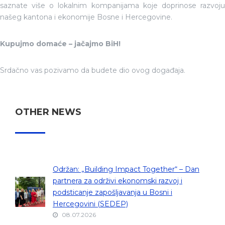
saznate više o lokalnim kompanijama koje doprinose razvoju
našeg kantona i ekonomije Bosne i Hercegovine.
Kupujmo domaće – jačajmo BiH!
Srdačno vas pozivamo da budete dio ovog događaja.
OTHER NEWS
Održan: „Building Impact Together“ – Dan
partnera za održivi ekonomski razvoj i
podsticanje zapošljavanja u Bosni i
Hercegovini (SEDEP)
08.07.2026