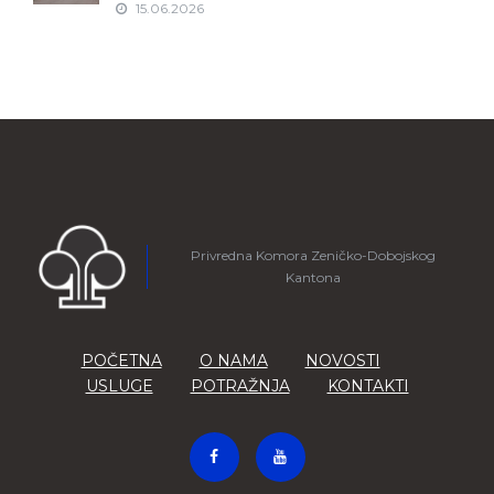
15.06.2026
Privredna Komora Zeničko-Dobojskog
Kantona
POČETNA
O NAMA
NOVOSTI
USLUGE
POTRAŽNJA
KONTAKTI