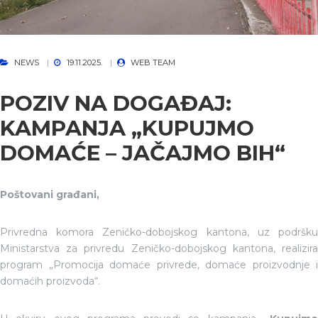
NEWS
19.11.2025.
WEB TEAM
POZIV NA DOGAĐAJ:
KAMPANJA „KUPUJMO
DOMAĆE – JAČAJMO BIH“
Poštovani građani,
Privredna komora Zeničko-dobojskog kantona, uz podršku
Ministarstva za privredu Zeničko-dobojskog kantona, realizira
program „Promocija domaće privrede, domaće proizvodnje i
domaćih proizvoda“.