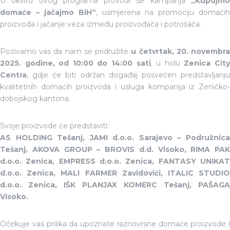
U okviru ovog programa provodi se kampanja
„Kupujmo
domaće – jačajmo BiH“
, usmjerena na promociju domaćih
proizvoda i jačanje veza između proizvođača i potrošača.
Pozivamo vas da nam se pridružite
u četvrtak, 20. novembr
2025. godine, od 10:00 do 14:00 sati
, u holu
Zenica Cit
Centra
, gdje će biti održan događaj posvećen predstavljanju
kvalitetnih domaćih proizvoda i usluga kompanija iz Zeničko-
dobojskog kantona.
Svoje proizvode će predstaviti:
AS HOLDING Tešanj, JAMI d.o.o. Sarajevo – Podružnica
Tešanj, AKOVA GROUP – BROVIS d.d. Visoko, RIMA PAK
d.o.o. Zenica, EMPRESS d.o.o. Zenica, FANTASY UNIKAT
d.o.o. Zenica, MALI FARMER Zavidovići, ITALIC STUDIO
d.o.o. Zenica, IŠK PLANJAX KOMERC Tešanj, PAŠAGA
Visoko.
Očekuje vas prilika da upoznate raznovrsne domaće proizvode i