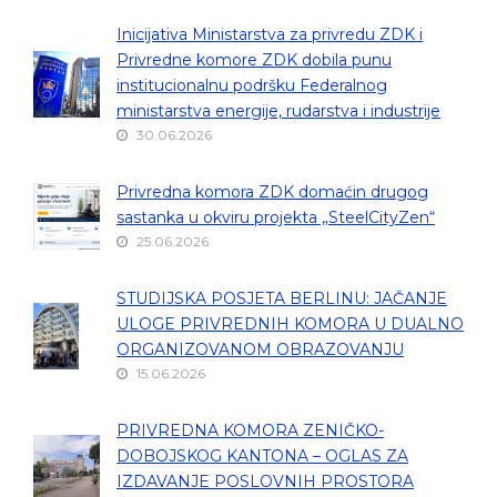
Inicijativa Ministarstva za privredu ZDK i
Privredne komore ZDK dobila punu
institucionalnu podršku Federalnog
ministarstva energije, rudarstva i industrije
30.06.2026
Privredna komora ZDK domaćin drugog
sastanka u okviru projekta „SteelCityZen“
25.06.2026
STUDIJSKA POSJETA BERLINU: JAČANJE
ULOGE PRIVREDNIH KOMORA U DUALNO
ORGANIZOVANOM OBRAZOVANJU
15.06.2026
PRIVREDNA KOMORA ZENIČKO-
DOBOJSKOG KANTONA – OGLAS ZA
IZDAVANJE POSLOVNIH PROSTORA