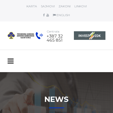
KARTA
SAJMOVI
ZAKONI
LINKOVI
ENGLISH
Centrala:
+387 32
465 851
NEWS