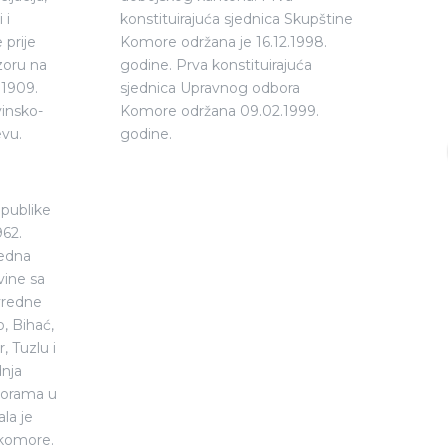
 i
konstituirajuća sjednica Skupštine
 prije
Komore održana je 16.12.1998.
zoru na
godine. Prva konstituirajuća
 1909.
sjednica Upravnog odbora
insko-
Komore održana 09.02.1999.
evu.
godine.
publike
962.
redna
ine sa
ivredne
, Bihać,
, Tuzlu i
dnja
morama u
la je
komore.