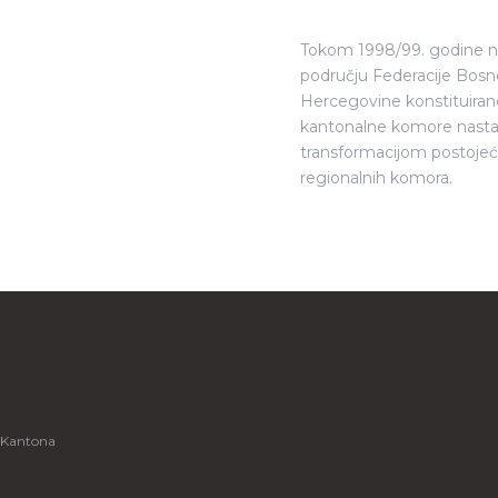
Tokom 1998/99. godine 
području Federacije Bosne
Hercegovine konstituiran
kantonalne komore nasta
transformacijom postojeć
regionalnih komora.
 Kantona