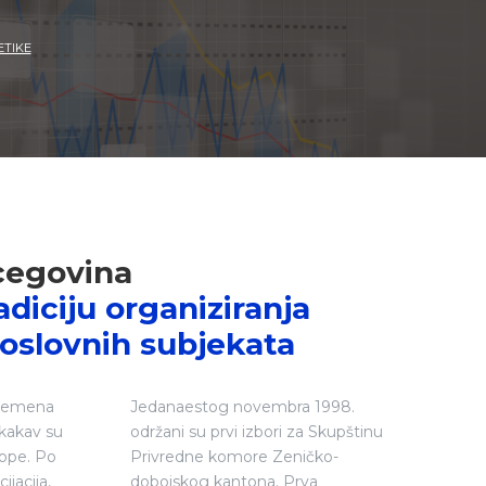
ETIKE
rcegovina
diciju organiziranja
poslovnih subjekata
vremena
Jedanaestog novembra 1998.
t kakav su
održani su prvi izbori za Skupštinu
rope. Po
Privredne komore Zeničko-
jacija,
dobojskog kantona. Prva