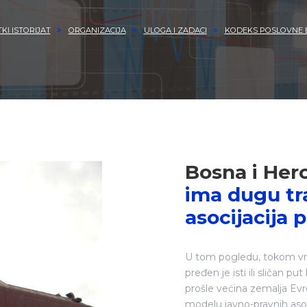
KI ISTORIJAT
ORGANIZACIJA
ULOGA I ZADACI
KODEKS POSLOVNE 
Bosna i He
ima dugu tra
asocijacija 
U tom pogledu, tokom 
pređen je isti ili sličan pu
prošle većina zemalja Ev
modelu javno-pravnih asoci