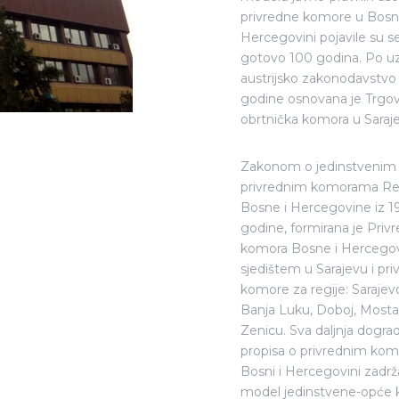
privredne komore u Bosni
Hercegovini pojavile su se
gotovo 100 godina. Po u
austrijsko zakonodavstvo
godine osnovana je Trgov
obrtnička komora u Saraj
Zakonom o jedinstvenim
privrednim komorama Re
Bosne i Hercegovine iz 1
godine, formirana je Priv
komora Bosne i Hercegov
sjedištem u Sarajevu i pr
komore za regije: Sarajevo
Banja Luku, Doboj, Mostar
Zenicu. Sva daljnja dogra
propisa o privrednim ko
Bosni i Hercegovini zadrža
model jedinstvene-opće 