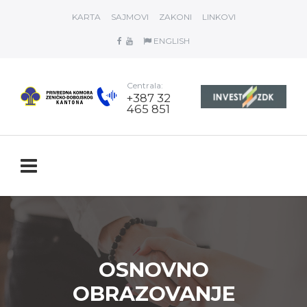
KARTA
SAJMOVI
ZAKONI
LINKOVI
ENGLISH
Centrala:
+387 32
465 851
OSNOVNO
OBRAZOVANJE