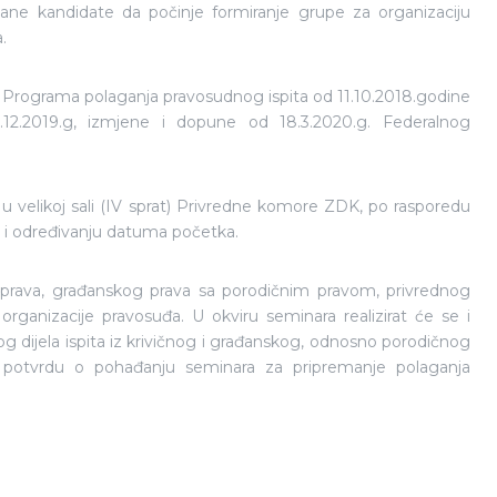
ne kandidate da počinje formiranje grupe za organizaciju
.
 Programa polaganja pravosudnog ispita od 11.10.2018.godine
1.12.2019.g, izmjene i dopune od 18.3.2020.g. Federalnog
e u velikoj sali (IV sprat) Privredne komore ZDK, po rasporedu
e i određivanju datuma početka.
g prava, građanskog prava sa porodičnim pravom, privrednog
rganizacije pravosuđa. U okviru seminara realizirat će se i
g dijela ispita iz krivičnog i građanskog, odnosno porodičnog
i potvrdu o pohađanju seminara za pripremanje polaganja