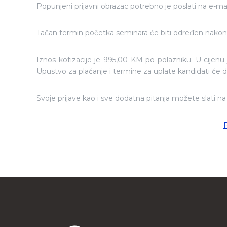
Popunjeni prijavni obrazac potrebno je poslati na e-ma
Tačan termin početka seminara će biti određen nakon 
Iznos kotizacije je 995,00 KM po polazniku. U cijenu 
Upustvo za plaćanje i termine za uplate kandidati će
Svoje prijave kao i sve dodatna pitanja možete slati n