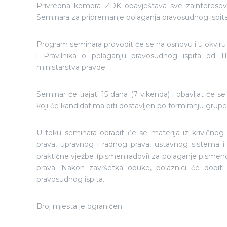
Privredna komora ZDK obavještava sve zainteresova
Seminara za pripremanje polaganja pravosudnog ispita
Program seminara provodit će se na osnovu i u okviru
i Pravilnika o polaganju pravosudnog ispita od 1
ministarstva pravde.
Seminar će trajati 15 dana (7 vikenda) i obavljat će s
koji će kandidatima biti dostavljen po formiranju grup
U toku seminara obradit će se materija iz krivično
prava, upravnog i radnog prava, ustavnog sistema i o
praktične vježbe (pismeniradovi) za polaganje pismeno
prava. Nakon završetka obuke, polaznici će dobit
pravosudnog ispita.
Broj mjesta je ograničen.