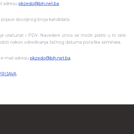
il adresu
pkzedo@bih.net.ba
.
prijave dovoljnog broja kandidata.
je uračunat i PDV. Navedeni iznos se može platiti u tri rate.
 dobiti nakon određivanja tačnog datuma početka seminara.
a e-mail adresu
pkzedo@bih.net.ba
.
PRIJAVA