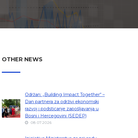
OTHER NEWS
Održan: „Building Impact Together“ –
Dan partnera za održivi ekonomski
razvoj i podsticanje zapošljavanja u
Bosni i Hercegovini (SEDEP)
08.07.2026