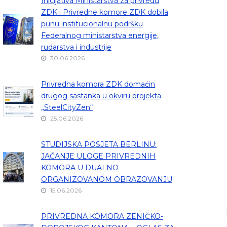
Inicijativa Ministarstva za privredu
ZDK i Privredne komore ZDK dobila
punu institucionalnu podršku
Federalnog ministarstva energije,
rudarstva i industrije
30.06.2026
Privredna komora ZDK domaćin
drugog sastanka u okviru projekta
„SteelCityZen“
25.06.2026
STUDIJSKA POSJETA BERLINU:
JAČANJE ULOGE PRIVREDNIH
KOMORA U DUALNO
ORGANIZOVANOM OBRAZOVANJU
15.06.2026
PRIVREDNA KOMORA ZENIČKO-