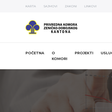
KARTA
SAJMOVI
ZAKONI
LINKOVI
POČETNA
O
PROJEKTI
USLU
KOMORI