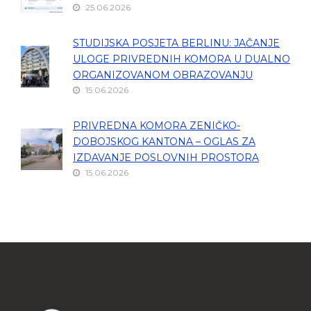
25.06.2026
STUDIJSKA POSJETA BERLINU: JAČANJE
ULOGE PRIVREDNIH KOMORA U DUALNO
ORGANIZOVANOM OBRAZOVANJU
15.06.2026
PRIVREDNA KOMORA ZENIČKO-
DOBOJSKOG KANTONA – OGLAS ZA
IZDAVANJE POSLOVNIH PROSTORA
15.06.2026