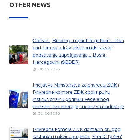
OTHER NEWS
Održan: „Building Impact Together“ – Dan
partnera za održivi ekonomski razvoj i
podsticanje zapošljavanja u Bosni i
Hercegovini (SEDEP)
08.07.2026
Inicijativa Ministarstva za privredu ZDK i
Privredne komore ZDK dobila punu
institucionalnu podršku Federalnog
ministarstva energije, rudarstva i industrije
30.06.2026
Privredna komora ZDK domaćin drugog
sastanka u okviru projekta „SteelCityZen“