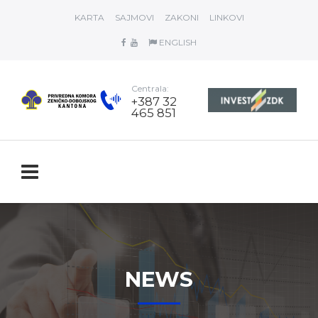
KARTA
SAJMOVI
ZAKONI
LINKOVI
ENGLISH
Centrala:
+387 32
465 851
NEWS