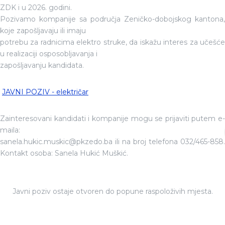
ZDK i u 2026. godini.
Pozivamo kompanije sa područja Zeničko-dobojskog kantona,
koje zapošljavaju ili imaju
potrebu za radnicima elektro struke, da iskažu interes za učešće
u realizaciji osposobljavanja i
zapošljavanju kandidata.
JAVNI POZIV - električar
Zainteresovani kandidati i kompanije mogu se prijaviti putem e-
maila:
sanela.hukic.muskic@pkzedo.ba ili na broj telefona 032/465-858.
Kontakt osoba: Sanela Hukić Muškić.
Javni poziv ostaje otvoren do popune raspoloživih mjesta.