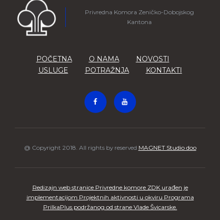
Privredna Komora Zeničko-Dobojskog
Kantona
POČETNA
O NAMA
NOVOSTI
USLUGE
POTRAŽNJA
KONTAKTI
@ Copyright 2018. All rights by reserved
MAGNET Studio doo
Redizajn web stranice Privredne komore ZDK urađen je
implementacijom Projektnih aktivnosti u okviru Programa
PrilkaPlus podržanog od strane Vlade Švicarske.