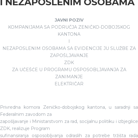
I NEZAPOSLENIM OSOBAMA
JAVNI POZIV
KOMPANIJAMA SA PODRUČJA ZENIČKO-DOBOJSKOG
KANTONA
I
NEZAPOSLENIM OSOBAMA SA EVIDENCIJE JU SLUŽBE ZA
ZAPOŠLJAVANJE
ZDK
ZA UČEŠĆE U PROGRAMU OSPOSOBLJAVANJA ZA
ZANIMANJE
ELEKTRIČAR
Privredna komora Zeničko-dobojskog kantona, u saradnji sa
Federalnim zavodom za
zapošljavanje i Ministarstvom za rad, socijalnu politiku i izbjeglice
ZDK, realizuje Program
sufinansiranja osposobljvanja odraslih za potrebe tržišta rada