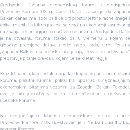
Predsjednik Jahorina ekonomskog foruma i predsjednik
Privredne komore RS g. Goran Račić istakao je da Zapadni
Balkan danas ima izbor da li će biti prostor jeftine radne snage i
odliva mladih ljudi ili regija koja se gradi na ekonomiji zasnovanoj
na znanju, tehnologijama i održivim resursima. Predsjednik Račić
je na otvaranju foruma istakao da, u vremenu u kojem se
globalne promjene dešavaju brže nego ikada, tema foruma
„Zapadni Balkan: ekonomska integracija, inovacije i održivi rast”
predstavlja pitanje pravca u kojem će se kretati regija.
Kroz 10 panela, kao i ostale događaje koji su organizirani u okviru
Foruma, prisutni su imali priliku biti upoznati s najznačajnijim
ekonomskim pitanjima vezanim za Zapadni Balkan. Također,
ovo je bila jedinstvena prilika za međusobno umrežavanje
učesnika Foruma.
Na ovogodišnjem Jahorina ekonomskom forumu u ime
Privredne komore ZDK učestvovao je i Nedžad Jusufhodžić,
sekretar Komore.