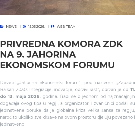
NEWS
15.05.2026.
WEB TEAM
PRIVREDNA KOMORA ZDK
NA 9. JAHORINA
EKONOMSKOM FORUMU
Deveti „Jahorina ekonomski forum”, pod nazivom „Zapadni
Balkan 2030: Integracije, inovacije, održivi rast”, održan je od
11.
do 13. maja 2026.
godine. Radi se o jednom od najznačajnijih
događaja ovog tipa u regiji, a organizatori i zvaničnici poslali su
jedinstvene poruke da je globalna kriza velika šansa za regiju,
naročito ukoliko sve države na ovom prostoru djeluju povezano i
jedinstveno.