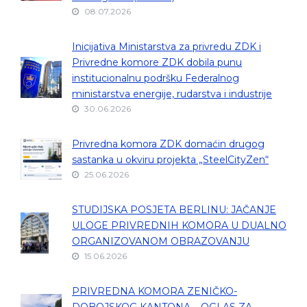
08.07.2026
Inicijativa Ministarstva za privredu ZDK i
Privredne komore ZDK dobila punu
institucionalnu podršku Federalnog
ministarstva energije, rudarstva i industrije
30.06.2026
Privredna komora ZDK domaćin drugog
sastanka u okviru projekta „SteelCityZen“
25.06.2026
STUDIJSKA POSJETA BERLINU: JAČANJE
ULOGE PRIVREDNIH KOMORA U DUALNO
ORGANIZOVANOM OBRAZOVANJU
15.06.2026
PRIVREDNA KOMORA ZENIČKO-