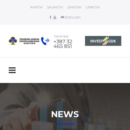
KARTA
SAJMOVI
ZAKONI
LINKOVI
ENGLISH
Centrala:
+387 32
465 851
NEWS