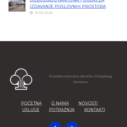
DOBOJSKOG KANTONA – OGLAS ZA
IZDAVANJE POSLOVNIH PROSTORA
15.06.2026
Privredna Komora Zeničko-Dobojskog
Kantona
POČETNA
O NAMA
NOVOSTI
USLUGE
POTRAŽNJA
KONTAKTI