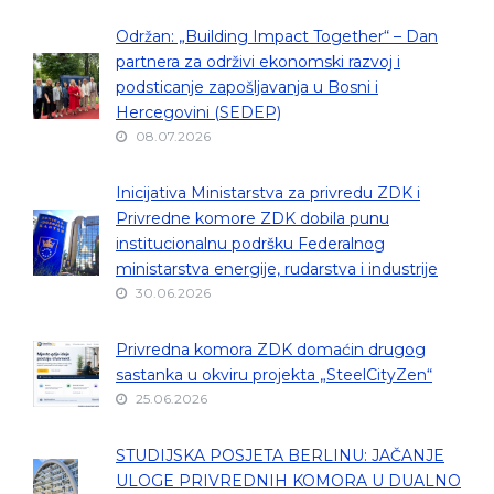
Održan: „Building Impact Together“ – Dan
partnera za održivi ekonomski razvoj i
podsticanje zapošljavanja u Bosni i
Hercegovini (SEDEP)
08.07.2026
Inicijativa Ministarstva za privredu ZDK i
Privredne komore ZDK dobila punu
institucionalnu podršku Federalnog
ministarstva energije, rudarstva i industrije
30.06.2026
Privredna komora ZDK domaćin drugog
sastanka u okviru projekta „SteelCityZen“
25.06.2026
STUDIJSKA POSJETA BERLINU: JAČANJE
ULOGE PRIVREDNIH KOMORA U DUALNO