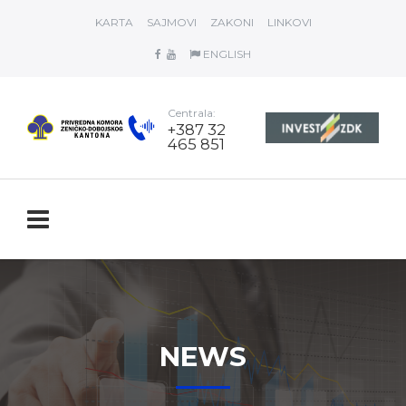
KARTA
SAJMOVI
ZAKONI
LINKOVI
ENGLISH
Centrala:
+387 32
465 851
NEWS