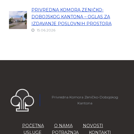
PRIVREDNA KOMORA ZENIČKO-
DOBOJSKOG KANTONA – OGLAS ZA
IZDAVANJE POSLOVNIH PROSTORA
15.06.2026
Privredna Komora Zeničko-Dobojskog
Kantona
POČETNA
O NAMA
NOVOSTI
USLUGE
POTRAŽNJA
KONTAKTI