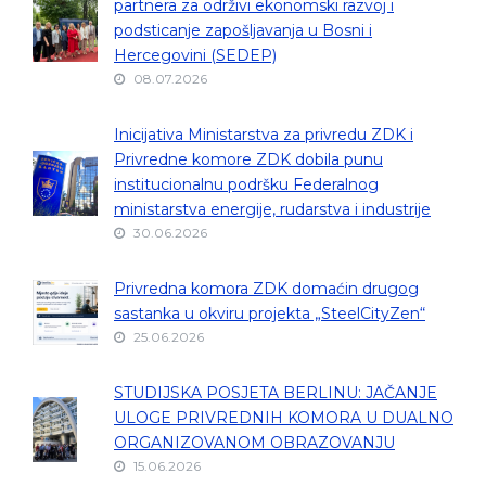
partnera za održivi ekonomski razvoj i
podsticanje zapošljavanja u Bosni i
Hercegovini (SEDEP)
08.07.2026
Inicijativa Ministarstva za privredu ZDK i
Privredne komore ZDK dobila punu
institucionalnu podršku Federalnog
ministarstva energije, rudarstva i industrije
30.06.2026
Privredna komora ZDK domaćin drugog
sastanka u okviru projekta „SteelCityZen“
25.06.2026
STUDIJSKA POSJETA BERLINU: JAČANJE
ULOGE PRIVREDNIH KOMORA U DUALNO
ORGANIZOVANOM OBRAZOVANJU
15.06.2026