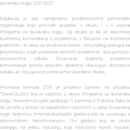
dunavsku regiju 2021-2027.
Edukacija je bila namijenjena predstavnicima partnerskih
organizacija koje provode projekte u okviru I i II poziva
Programa za dunavsku regiju. Cilj obuke je da se doprinese
kvalitetnoj komunikaciji o projektima, s fokusom na korištenje
praktičnih / AI alata za društvene mreže i storytelling pristupa za
prezentaciju svojih projekata različitim publikama - široj javnosti i
donosiocima odluka. Povećanje kvaliteta projektne
komunikacije prema različitim akterima uključujući donosioce
odluka, ali i širu javnost je bila svrha navedene obuke.
Privredna komora ZDK je projektni partner na projektu
"SteelCityZen" koji je odobren u okviru Programa za dunavsku
regiju. Navedeni projekt ujedinjuje 11 partnera iz 9 država, kako bi
se uhvatili u koštac sa zajedničkim izazovom u cijeloj Dunavskoj
regiji: ranjivošću (mono)industrijskih gradova koji se suočavaju s
ekonomskom transformacijom. Ovi gradovi, koji se često
oslanjaju na jednu industriju koja intenzivno koristi resurse,