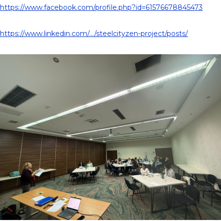
https://www.facebook.com/profile.php?id=61576678845473
https://www.linkedin.com/.../steelcityzen-project/posts/