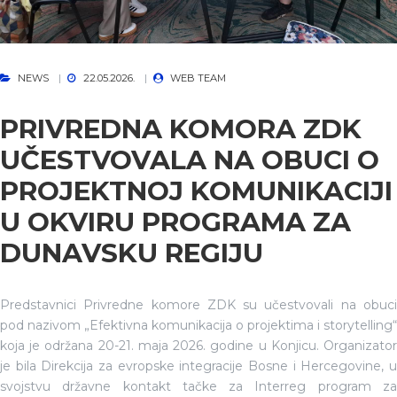
NEWS
22.05.2026.
WEB TEAM
PRIVREDNA KOMORA ZDK
UČESTVOVALA NA OBUCI O
PROJEKTNOJ KOMUNIKACIJI
U OKVIRU PROGRAMA ZA
DUNAVSKU REGIJU
Predstavnici Privredne komore ZDK su učestvovali na obuci
pod nazivom „Efektivna komunikacija o projektima i storytelling“
koja je održana 20-21. maja 2026. godine u Konjicu. Organizator
je bila Direkcija za evropske integracije Bosne i Hercegovine, u
svojstvu državne kontakt tačke za Interreg program za