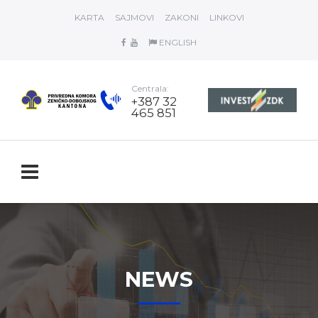
KARTA
SAJMOVI
ZAKONI
LINKOVI
ENGLISH
Centrala:
+387 32
465 851
NEWS