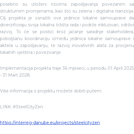
posebno su izloženi rizicima zapošljavanja povezanim sa
strukturnim promjenama, kao što su zelena i digitalna tranzicija.
Cilj projekta je osnažiti ove jedinice lokalne samouprave da
diverzificiraju svoja lokalna tržišta rada i podrže inkluzivan, održivi
razvoj. To će se postići kroz jačanje saradnje stakeholdera,
poboljšanu koordinaciju između jedinica lokalne samouprave i
aktera u zapošljavanju, te razvoj inovativnih alata za procjenu
lokalnih vještina i povezivanje.
Implementacija projekta traje 36 mjeseci, u periodu 01 April 2025
- 31 Mart 2028.
Više informacija o projektu možete dobiti putem:
LINK: #SteelCityZen
https://interreg-danube.eu/projects/steelcityzen