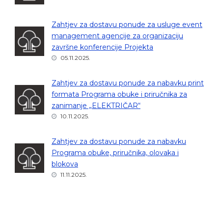
Zahtjev za dostavu ponude za usluge event
management agencije za organizaciju
završne konferencije Projekta
05.11.2025.
Zahtjev za dostavu ponude za nabavku print
formata Programa obuke i priručnika za
zanimanje „ELEKTRIČAR“
10.11.2025.
Zahtjev za dostavu ponude za nabavku
Programa obuke, priručnika, olovaka i
blokova
11.11.2025.