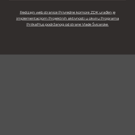
Redizajn web stranice Privredne komore ZDK urađen je
implementacijom Projektnih aktivnosti u okviru Programa
PrilkaPlus podržanog od strane Vlade Švicarske.