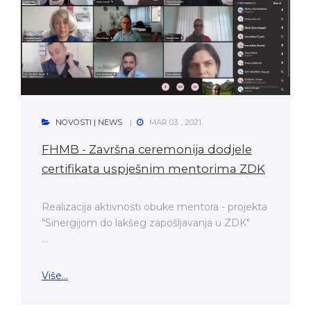
NOVOSTI | NEWS
MAR 03. , 2021.
FHMB - Završna ceremonija dodjele
certifikata uspješnim mentorima ZDK
Realizacija aktivnosti obuke mentora - projekta
"Sinergijom do lakšeg zapošljavanja u ZDK"
...
Više...