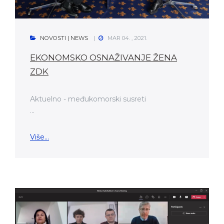
NOVOSTI | NEWS
MAR 04. , 2021.
EKONOMSKO OSNAŽIVANJE ŽENA
ZDK
Aktuelno - međukomorski susreti
...
Više...