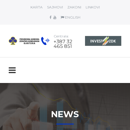
KARTA
SAJMOVI
ZAKONI
LINKOVI
ENGLISH
Centrala:
+387 32
465 851
NEWS