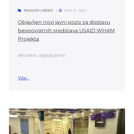
NOVOSTI | NEWS
MAR 17. , 2021.
Objavljen novi javni poziv za dostavu
bespovratnih sredstava USAID WHAM
Projekta
Aktuelno, objavljujemo
...
Više...