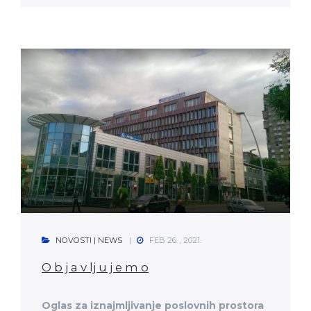
NOVOSTI | NEWS
FEB 26. , 2021.
O b j a v lj u j e m o
Oglas za iznajmljivanje poslovnih prostora