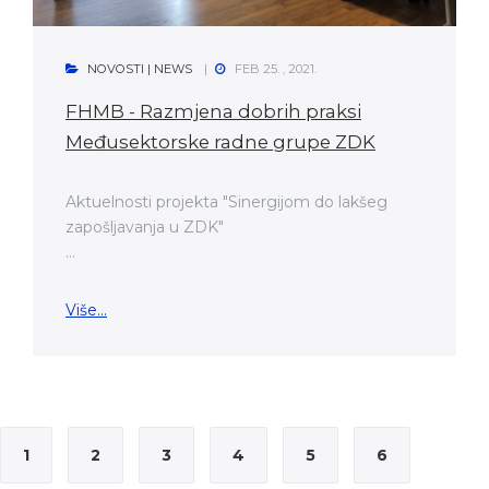
NOVOSTI | NEWS
FEB 25. , 2021.
FHMB - Razmjena dobrih praksi
Međusektorske radne grupe ZDK
Aktuelnosti projekta "Sinergijom do lakšeg
zapošljavanja u ZDK"
...
Više...
1
2
3
4
5
6