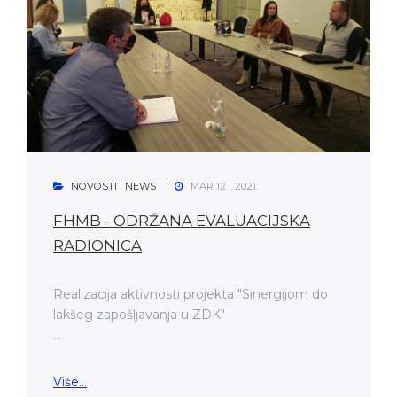
NOVOSTI | NEWS
MAR 12. , 2021.
FHMB - ODRŽANA EVALUACIJSKA
RADIONICA
Realizacija aktivnosti projekta "Sinergijom do
lakšeg zapošljavanja u ZDK"
...
Više...