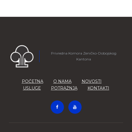
Privredna Komora Zeničko-Dobojskog
Kantona
POČETNA
O NAMA
NOVOSTI
USLUGE
POTRAŽNJA
KONTAKTI