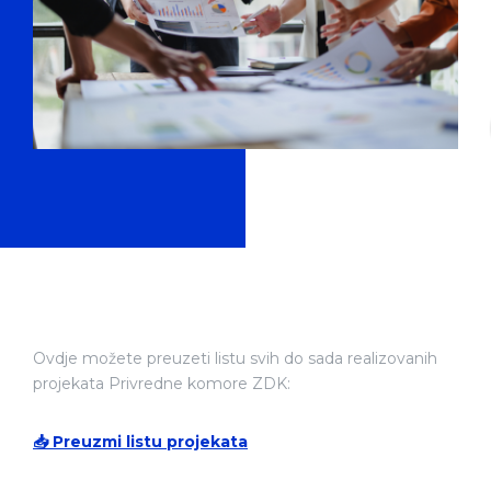
Ovdje možete preuzeti listu svih do sada realizovanih
projekata Privredne komore ZDK:
📥 Preuzmi listu projekata