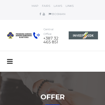
MAP
FAIRS
LAWS
LINKS
BOSNIAN
Central
Office:
+387 32
465 851
OFFER