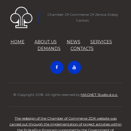
Chamber Of Commerce Of Zenica-Doboj
Canton
HOME
ABOUT US
NEWS
SERVICES
DEMANDS
CONTACTS
© Copyright 2018. All rights reserved by
MAGNET Studio d.o.o.
The redesign of the Chamber of Commerce ZDK website was
carried out through the implementation of project activities within
the PrilkaPlus Program supported by the Government of